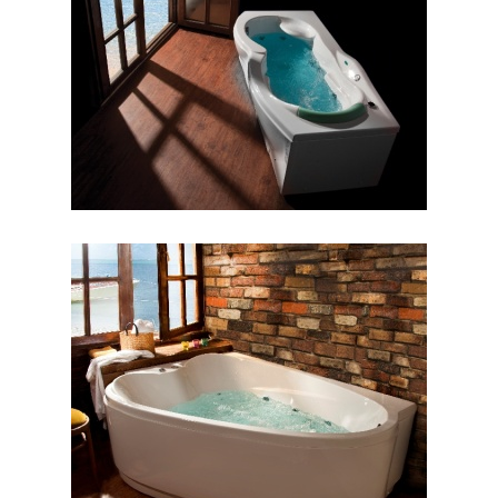
جکوزی هلنا
جکوزی والریا