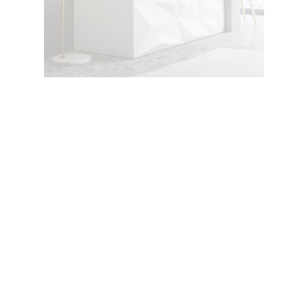
جکوزی دایموند ۱۸۰