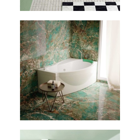
جکوزی مارینا