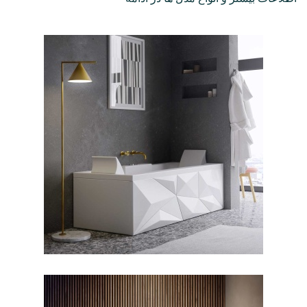
جکوزی دایموند ۱۶۰