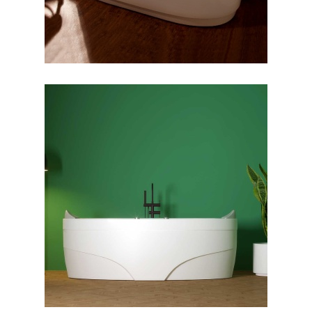
جکوزی پارمیس