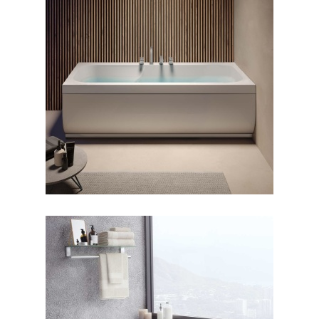
جکوزی سابرینا