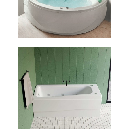
جکوزی لیندا