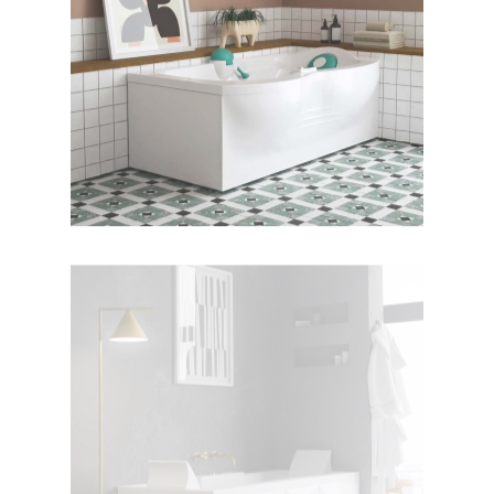
جکوزی البا ۱۷۰
جکوزی دایموند ۱۷۰