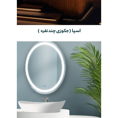
اسپا ( جکوزی چند نفره )