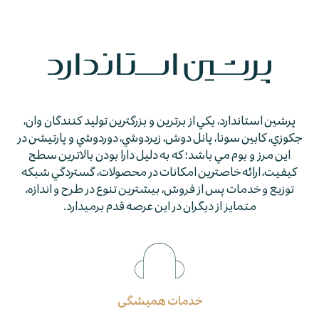
پرشين استاندارد، يكي از برترين و بزرگترين توليد كنندگان وان،
جكوزي، كابين سونا، پانل دوش، زيردوشي، دوردوشي و پارتيشن در
اين مرز و بوم مي باشد؛ كه به دليل دارا بودن بالاترين سطح
كيفيت، ارائه خاصترين امكانات در محصولات، گستردگي شبكه
توزيع و خدمات پس از فروش، بيشترين تنوع در طرح و اندازه،
متمايز از ديگران در اين عرصه قدم برمي­دارد.
خدمات همیشگی