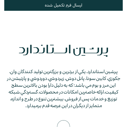
ارسال فرم تکمیل شده
پرشين استاندارد، يكي از برترين و بزرگترين توليد كنندگان وان،
جكوزي، كابين سونا، پانل دوش، زيردوشي، دوردوشي و پارتيشن در
اين مرز و بوم مي باشد؛ كه به دليل دارا بودن بالاترين سطح
كيفيت، ارائه خاصترين امكانات در محصولات، گستردگي شبكه
توزيع و خدمات پس از فروش، بيشترين تنوع در طرح و اندازه،
متمايز از ديگران در اين عرصه قدم برمي­دارد.