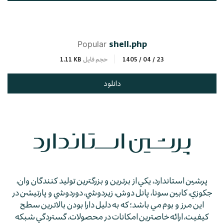
shell.php
Popular
1405 / 04 / 23
حجم فایل
1.11 KB
دانلود
پرشين استاندارد، يكي از برترين و بزرگترين توليد كنندگان وان،
جكوزي، كابين سونا، پانل دوش، زيردوشي، دوردوشي و پارتيشن در
اين مرز و بوم مي باشد؛ كه به دليل دارا بودن بالاترين سطح
كيفيت، ارائه خاصترين امكانات در محصولات، گستردگي شبكه