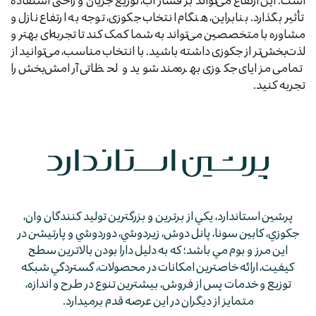
تأثیر بگذارد. بنابراین، هنگام انتخاب جکوزی، توجه به ارتفاع نازل و
مشاوره با متخصصین می‌تواند به شما کمک کند تا تجربه‌ای بهتر و
لذت‌بخش‌تر از جکوزی داشته باشید. با انتخاب مناسب، می‌توانید از
تمامی مزایای جکوزی بهره‌مند شوید و لحظاتی آرامش‌بخش را
تجربه کنید.
پرشين استاندارد، يكي از برترين و بزرگترين توليد كنندگان وان،
جكوزي، كابين سونا، پانل دوش، زيردوشي، دوردوشي و پارتيشن در
اين مرز و بوم مي باشد؛ كه به دليل دارا بودن بالاترين سطح
كيفيت، ارائه خاصترين امكانات در محصولات، گستردگي شبكه
توزيع و خدمات پس از فروش، بيشترين تنوع در طرح و اندازه،
متمايز از ديگران در اين عرصه قدم برمي­دارد.