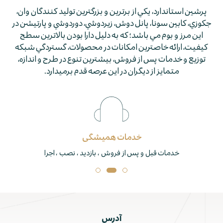
پرشين استاندارد، يكي از برترين و بزرگترين توليد كنندگان وان،
جكوزي، كابين سونا، پانل دوش، زيردوشي، دوردوشي و پارتيشن در
اين مرز و بوم مي باشد؛ كه به دليل دارا بودن بالاترين سطح
كيفيت، ارائه خاصترين امكانات در محصولات، گستردگي شبكه
توزيع و خدمات پس از فروش، بيشترين تنوع در طرح و اندازه،
متمايز از ديگران در اين عرصه قدم برمي­دارد.
خدمات همیشگی
خدمات قبل و پس از فروش ، بازدید ، نصب ، اجرا
آدرس