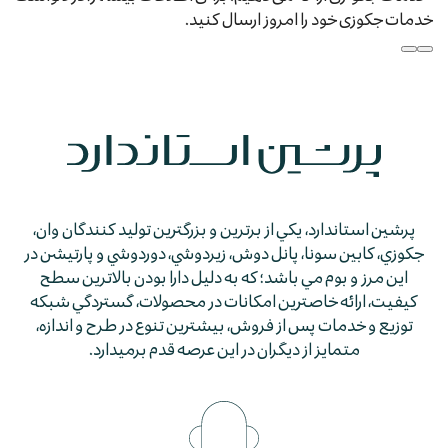
خدمات جکوزی خود را امروز ارسال کنید.
پرشين استاندارد، يكي از برترين و بزرگترين توليد كنندگان وان،
جكوزي، كابين سونا، پانل دوش، زيردوشي، دوردوشي و پارتيشن در
اين مرز و بوم مي باشد؛ كه به دليل دارا بودن بالاترين سطح
كيفيت، ارائه خاصترين امكانات در محصولات، گستردگي شبكه
توزيع و خدمات پس از فروش، بيشترين تنوع در طرح و اندازه،
متمايز از ديگران در اين عرصه قدم برمي­دارد.