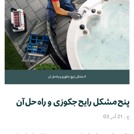
پنج مشکل رایج جکوزی و راه حل آن
چ ، 21 آذر 03