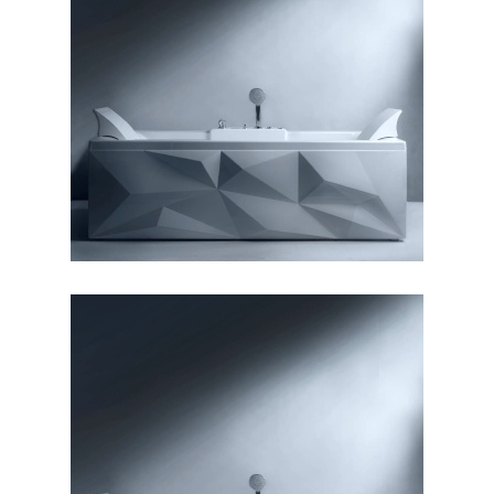
وان دایموند ۱۶۰
وان دایموند ۱۷۰