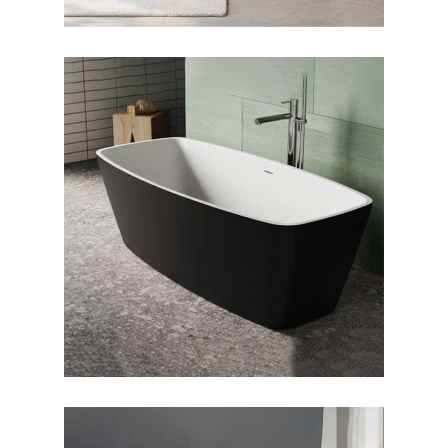
وان فری استندینگ بیانکا
بیرون مشکی