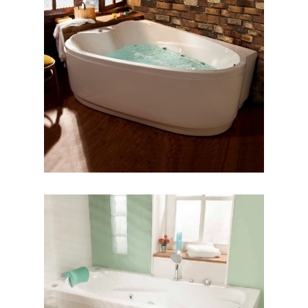
وان والریا
وان ورونا