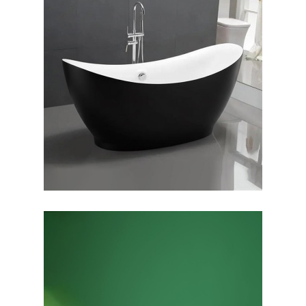
وان فری استندینگ سولانا
بیرون مشکی