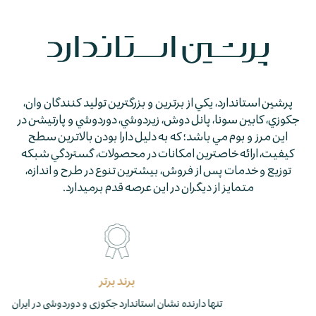
پرشين استاندارد، يكي از برترين و بزرگترين توليد كنندگان وان،
جكوزي، كابين سونا، پانل دوش، زيردوشي، دوردوشي و پارتيشن در
اين مرز و بوم مي باشد؛ كه به دليل دارا بودن بالاترين سطح
كيفيت، ارائه خاصترين امكانات در محصولات، گستردگي شبكه
توزيع و خدمات پس از فروش، بيشترين تنوع در طرح و اندازه،
متمايز از ديگران در اين عرصه قدم برمي­دارد.
برند برتر
تنها دارنده نشان استاندارد جکوزی و دوردوشی در ایران