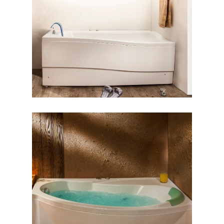
وان لیندا
وان مارینا