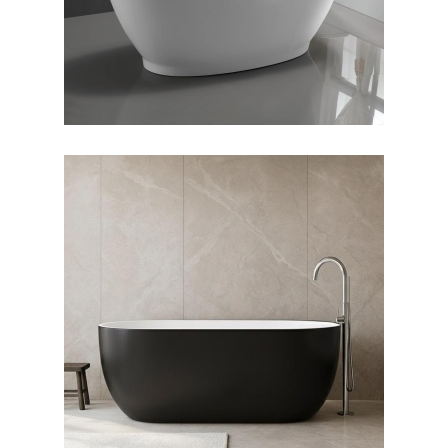
وان فری استندینگ لونا بیرون
مشکی