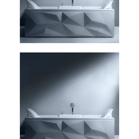
وان دایموند ۱۸۰