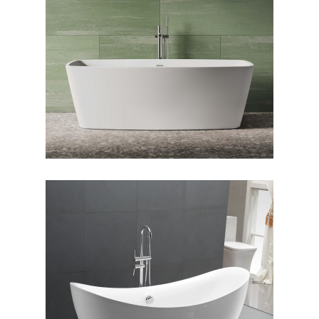
وان فری استندینگ بیانکا
وان فری استندینگ سولانا