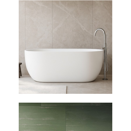
وان فری استندینگ لونا