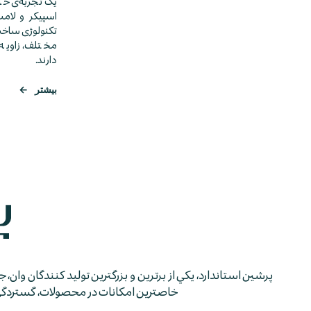
یک تجربه‌ی خا
اسپیکر و لامپ‌ه
تکنولوژی ساخت
مختلف، زاویه‌
‌دارند.
بیشتر
←
پرشين استاندارد، يكي از برترين و بزرگترين توليد كنندگان وان، 
خاصترين امكانات در محصولات، گستردگي شب