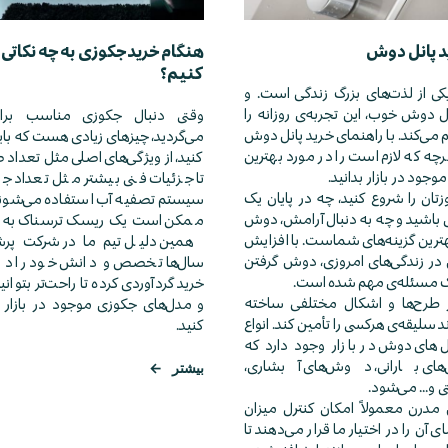
د پانل دوش
هنگام خرید جکوزی به چه نکاتی ب
کنیم؟
 از لذت‌های بزرگ زندگی است. و
 دوش خوب، این تجربه‌ی روزانه را
وقتی دنبال جکوزی مناسب برای 
می‌کند. با راهنمای خرید پانل دوش
می‌گردید، چیزهای زیادی هست که باید 
هرچه که لازم است را در مورد بهترین
کنید، از ویژگی‌های اصلی مثل تعداد ص
جود در بازار بدانید.
تا جزئیات فنی بیشتر مثل تعداد ج
تان را شروع کنید، چه در پایان یک
سیستم تصفیه آب استفاده می‌شوند
باشید و چه به دنبال آرامش، دوش
ممکن است یک ریسک ترسناک به ن
هترین گزینه‌های شماست. با افزایش
همین دلیل تیم ما در
شرکت پرشی
ر زندگی‌های امروزی، دوش گرفتن
سال‌ها تخصص و دانش خود را در 
ک مسئله‌ی مهم شده است.
خرید گردآوردی کرده تا راحت‌تر بتوانید
طرح‌ها و اشکال مختلفی ساخته
و مدل‌های جکوزی موجود در بازار ی
د سلیقه‌ی هرکسی را تأمین کند. انواع
کنید.
ل‌های دوش در بازار وجود دارد که
ی بارانی، دوش‌های آبشاری،
بیشتر
←
و... می‌شود.
مدرن معمولاً امکان کنترل میزان
 آن را در اختیار ما قرار می‌دهند تا