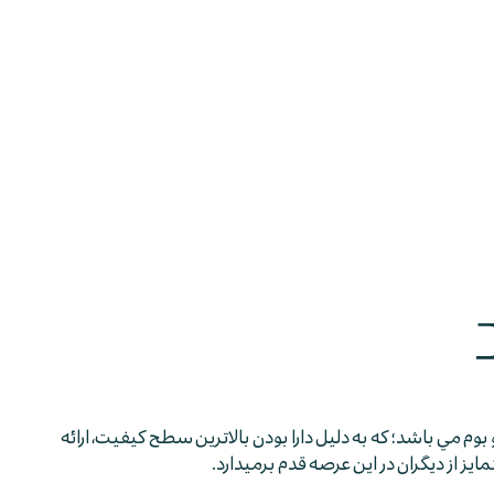
 بوم مي باشد؛ كه به دليل دارا بودن بالاترين سطح كيفيت، ارائه
 از ديگران در اين عرصه قدم برمي­دارد.