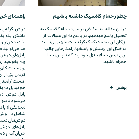
چطور حمام کلاسیک داشته باشیم
راهنمای خری
در این مقاله، به سؤالاتی در مورد حمام کلاسیک به
دوش گرفتن یکی
تفصیل پاسخ می­دهیم. در پاسخ به این سؤالات، از
داشتن یک پانل
بزرگان این صنعت کمک گرفتیم. شما هم می­‌توانید
لذت‌بخش‌تر هم 
در خلال این پرسش و پاسخ­ها، راهکارهایی جالب
ما، می‌توانید 
برای تزیین حمام منزل خود پیدا کنید. پس، با ما
پانل‌های دوش مو
همراه باشید.
چه بخواهید روز
روز سخت کاری 
گرفتن یکی از ب
اهمیت آرامش د
هم تبدیل به ی
بیشتر
←
پانل دوش در 
می‌شود تا بتوان
مختلفی از پان
شامل دوش‌ها
دوش‌های دستی 
پانل‌های دوش 
جریان آب و دمای