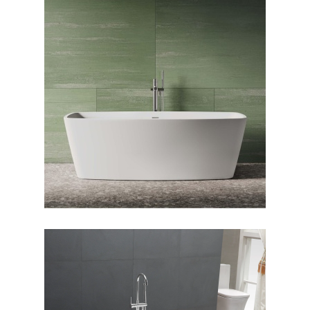
وان فری استندینگ بیانکا