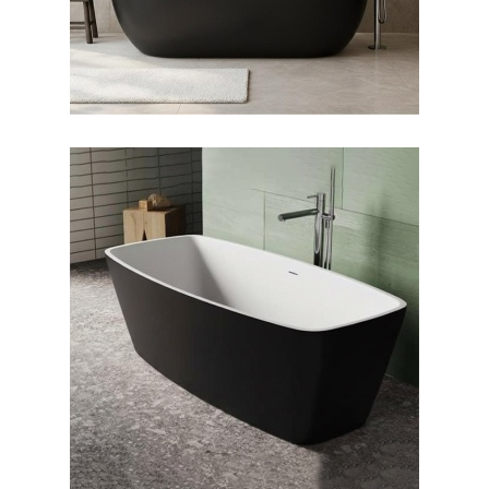
وان فری استندینگ بیانکا
بیرون مشکی