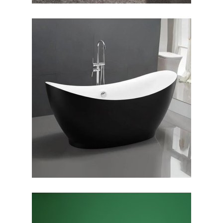
وان فری استندینگ سولانا
بیرون مشکی