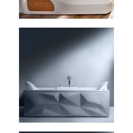
وان دایموند ۱۶۰