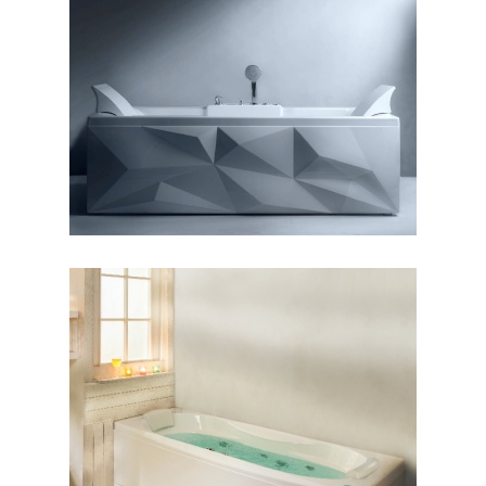
وان دایموند ۱۸۰
وان رونیا