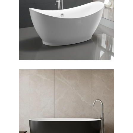
وان فری استندینگ سولانا
وان فری استندینگ لونا بیرون
مشکی