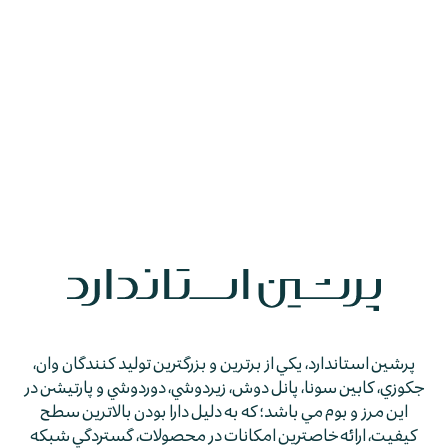
رامانا ۱۸۰
پرشين استاندارد، يكي از برترين و بزرگترين توليد كنندگان وان،
جكوزي، كابين سونا، پانل دوش، زيردوشي، دوردوشي و پارتيشن در
اين مرز و بوم مي باشد؛ كه به دليل دارا بودن بالاترين سطح
كيفيت، ارائه خاصترين امكانات در محصولات، گستردگي شبكه