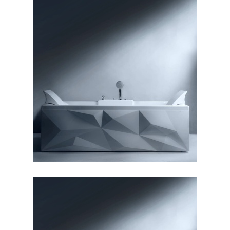
وان دایموند ۱۷۰