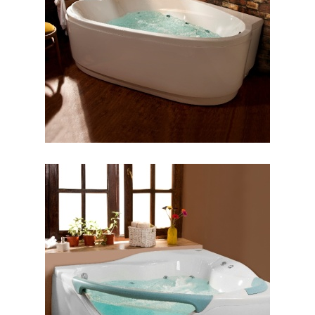
وان والریا
وان پرنسس