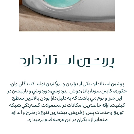
پرشين استاندارد، يكي از برترين و بزرگترين توليد كنندگان وان،
جكوزي، كابين سونا، پانل دوش، زيردوشي، دوردوشي و پارتيشن در
اين مرز و بوم مي باشد؛ كه به دليل دارا بودن بالاترين سطح
كيفيت، ارائه خاصترين امكانات در محصولات، گستردگي شبكه
توزيع و خدمات پس از فروش، بيشترين تنوع در طرح و اندازه،
متمايز از ديگران در اين عرصه قدم برمي­دارد.