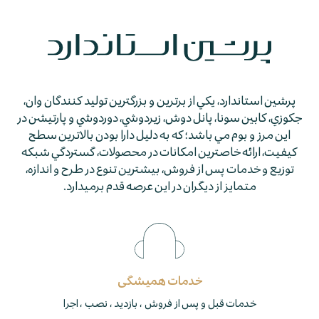
پرشين استاندارد، يكي از برترين و بزرگترين توليد كنندگان وان،
جكوزي، كابين سونا، پانل دوش، زيردوشي، دوردوشي و پارتيشن در
اين مرز و بوم مي باشد؛ كه به دليل دارا بودن بالاترين سطح
كيفيت، ارائه خاصترين امكانات در محصولات، گستردگي شبكه
توزيع و خدمات پس از فروش، بيشترين تنوع در طرح و اندازه،
متمايز از ديگران در اين عرصه قدم برمي­دارد.
خدمات همیشگی
خدمات قبل و پس از فروش ، بازدید ، نصب ، اجرا