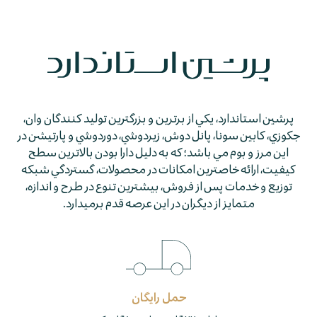
پرشين استاندارد، يكي از برترين و بزرگترين توليد كنندگان وان،
جكوزي، كابين سونا، پانل دوش، زيردوشي، دوردوشي و پارتيشن در
اين مرز و بوم مي باشد؛ كه به دليل دارا بودن بالاترين سطح
كيفيت، ارائه خاصترين امكانات در محصولات، گستردگي شبكه
توزيع و خدمات پس از فروش، بيشترين تنوع در طرح و اندازه،
متمايز از ديگران در اين عرصه قدم برمي­دارد.
ان
خدمات هم