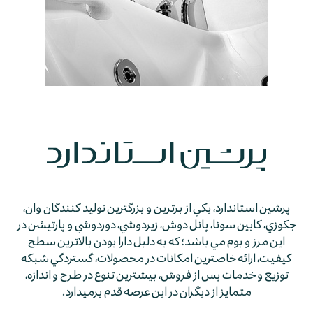
پرشين استاندارد، يكي از برترين و بزرگترين توليد كنندگان وان،
جكوزي، كابين سونا، پانل دوش، زيردوشي، دوردوشي و پارتيشن در
اين مرز و بوم مي باشد؛ كه به دليل دارا بودن بالاترين سطح
كيفيت، ارائه خاصترين امكانات در محصولات، گستردگي شبكه
توزيع و خدمات پس از فروش، بيشترين تنوع در طرح و اندازه،
متمايز از ديگران در اين عرصه قدم برمي­دارد.