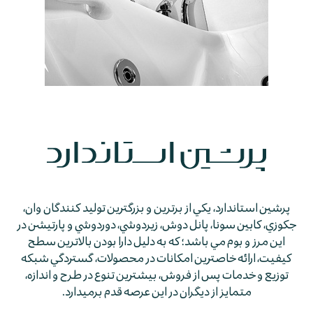
پرشين استاندارد، يكي از برترين و بزرگترين توليد كنندگان وان،
جكوزي، كابين سونا، پانل دوش، زيردوشي، دوردوشي و پارتيشن در
اين مرز و بوم مي باشد؛ كه به دليل دارا بودن بالاترين سطح
كيفيت، ارائه خاصترين امكانات در محصولات، گستردگي شبكه
توزيع و خدمات پس از فروش، بيشترين تنوع در طرح و اندازه،
متمايز از ديگران در اين عرصه قدم برمي­دارد.