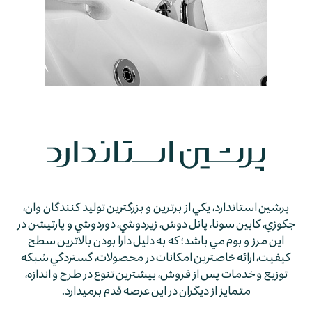
پرشين استاندارد، يكي از برترين و بزرگترين توليد كنندگان وان،
جكوزي، كابين سونا، پانل دوش، زيردوشي، دوردوشي و پارتيشن در
اين مرز و بوم مي باشد؛ كه به دليل دارا بودن بالاترين سطح
كيفيت، ارائه خاصترين امكانات در محصولات، گستردگي شبكه
توزيع و خدمات پس از فروش، بيشترين تنوع در طرح و اندازه،
متمايز از ديگران در اين عرصه قدم برمي­دارد.