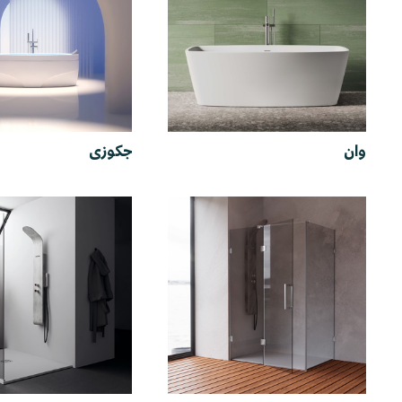
وان
جکوزی