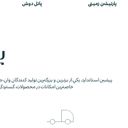
پارتیشن زمینی
پانل دوش
پرشين استاندارد، يكي از برترين و بزرگترين توليد كنندگان وان، 
خاصترين امكانات در محصولات، گستردگي شب