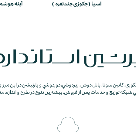
اسپا ( جکوزی چند نفره )
آینه هوشم
جكوزي، كابين سونا، پانل دوش، زيردوشي، دوردوشي و پارتيشن در اين مرز و
كه توزيع و خدمات پس از فروش، بيشترين تنوع در طرح و اندازه، متمايز