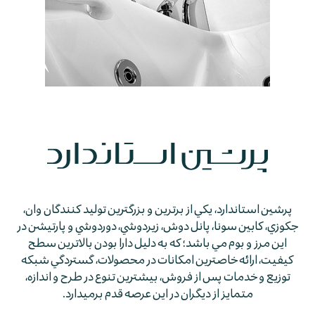
پرشين استاندارد، يكي از برترين و بزرگترين توليد كنندگان وان،
جكوزي، كابين سونا، پانل دوش، زيردوشي، دوردوشي و پارتيشن در
اين مرز و بوم مي باشد؛ كه به دليل دارا بودن بالاترين سطح
كيفيت، ارائه خاصترين امكانات در محصولات، گستردگي شبكه
توزيع و خدمات پس از فروش، بيشترين تنوع در طرح و اندازه،
متمايز از ديگران در اين عرصه قدم برمي­دارد.