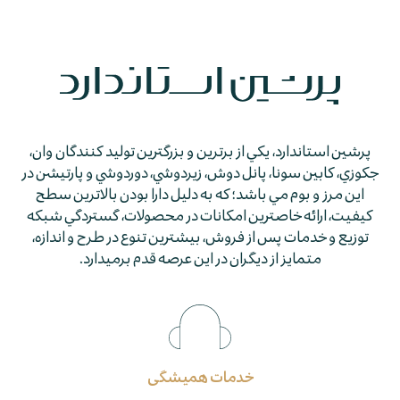
پرشين استاندارد، يكي از برترين و بزرگترين توليد كنندگان وان،
جكوزي، كابين سونا، پانل دوش، زيردوشي، دوردوشي و پارتيشن در
اين مرز و بوم مي باشد؛ كه به دليل دارا بودن بالاترين سطح
كيفيت، ارائه خاصترين امكانات در محصولات، گستردگي شبكه
توزيع و خدمات پس از فروش، بيشترين تنوع در طرح و اندازه،
متمايز از ديگران در اين عرصه قدم برمي­دارد.
خدمات همیشگی