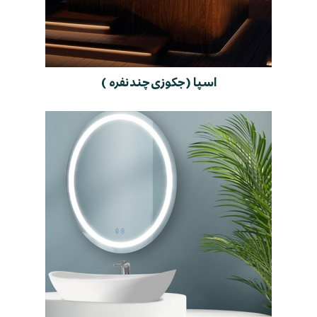
اسپا ( جکوزی چند نفره )