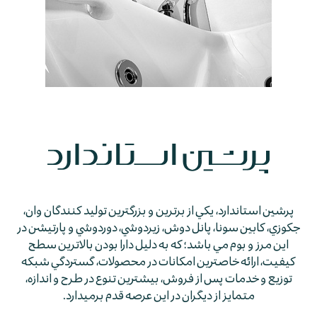
پرشين استاندارد، يكي از برترين و بزرگترين توليد كنندگان وان،
جكوزي، كابين سونا، پانل دوش، زيردوشي، دوردوشي و پارتيشن در
اين مرز و بوم مي باشد؛ كه به دليل دارا بودن بالاترين سطح
كيفيت، ارائه خاصترين امكانات در محصولات، گستردگي شبكه
توزيع و خدمات پس از فروش، بيشترين تنوع در طرح و اندازه،
متمايز از ديگران در اين عرصه قدم برمي­دارد.