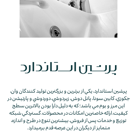
پرشين استاندارد، يكي از برترين و بزرگترين توليد كنندگان وان،
جكوزي، كابين سونا، پانل دوش، زيردوشي، دوردوشي و پارتيشن در
اين مرز و بوم مي باشد؛ كه به دليل دارا بودن بالاترين سطح
كيفيت، ارائه خاصترين امكانات در محصولات، گستردگي شبكه
توزيع و خدمات پس از فروش، بيشترين تنوع در طرح و اندازه،
متمايز از ديگران در اين عرصه قدم برمي­دارد.