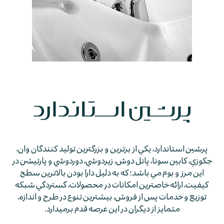
پرشين استاندارد، يكي از برترين و بزرگترين توليد كنندگان وان،
جكوزي، كابين سونا، پانل دوش، زيردوشي، دوردوشي و پارتيشن در
اين مرز و بوم مي باشد؛ كه به دليل دارا بودن بالاترين سطح
كيفيت، ارائه خاصترين امكانات در محصولات، گستردگي شبكه
توزيع و خدمات پس از فروش، بيشترين تنوع در طرح و اندازه،
متمايز از ديگران در اين عرصه قدم برمي­دارد.