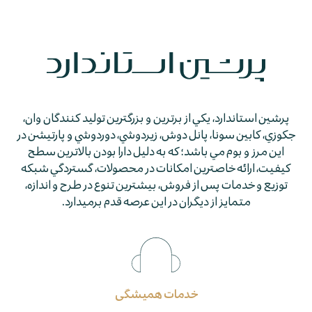
پرشين استاندارد، يكي از برترين و بزرگترين توليد كنندگان وان،
جكوزي، كابين سونا، پانل دوش، زيردوشي، دوردوشي و پارتيشن در
اين مرز و بوم مي باشد؛ كه به دليل دارا بودن بالاترين سطح
كيفيت، ارائه خاصترين امكانات در محصولات، گستردگي شبكه
توزيع و خدمات پس از فروش، بيشترين تنوع در طرح و اندازه،
متمايز از ديگران در اين عرصه قدم برمي­دارد.
خدمات همیشگی