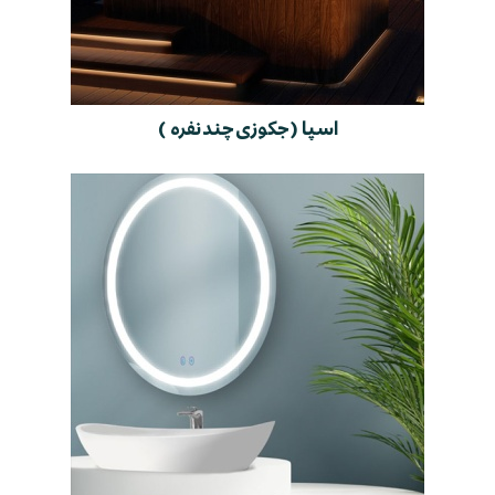
اسپا ( جکوزی چند نفره )