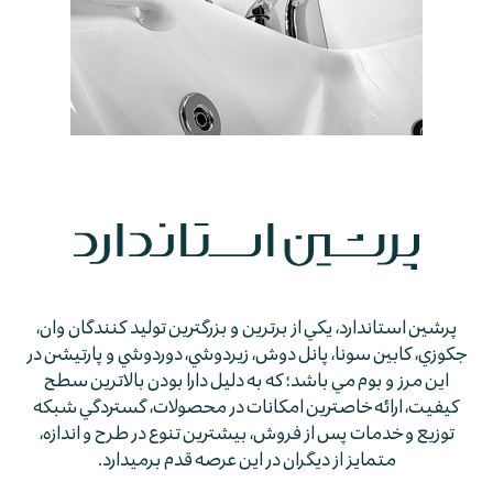
پرشين استاندارد، يكي از برترين و بزرگترين توليد كنندگان وان،
جكوزي، كابين سونا، پانل دوش، زيردوشي، دوردوشي و پارتيشن در
اين مرز و بوم مي باشد؛ كه به دليل دارا بودن بالاترين سطح
كيفيت، ارائه خاصترين امكانات در محصولات، گستردگي شبكه
توزيع و خدمات پس از فروش، بيشترين تنوع در طرح و اندازه،
متمايز از ديگران در اين عرصه قدم برمي­دارد.