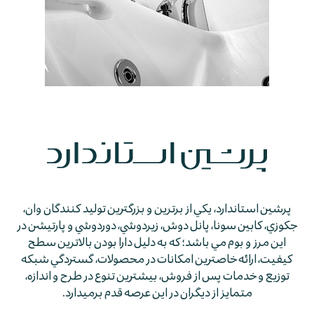
پرشين استاندارد، يكي از برترين و بزرگترين توليد كنندگان وان،
جكوزي، كابين سونا، پانل دوش، زيردوشي، دوردوشي و پارتيشن در
اين مرز و بوم مي باشد؛ كه به دليل دارا بودن بالاترين سطح
كيفيت، ارائه خاصترين امكانات در محصولات، گستردگي شبكه
توزيع و خدمات پس از فروش، بيشترين تنوع در طرح و اندازه،
متمايز از ديگران در اين عرصه قدم برمي­دارد.