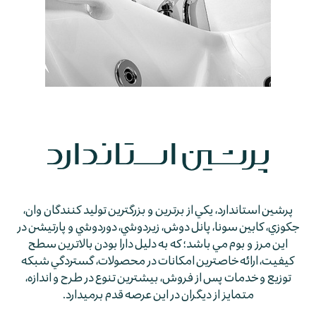
پرشين استاندارد، يكي از برترين و بزرگترين توليد كنندگان وان،
جكوزي، كابين سونا، پانل دوش، زيردوشي، دوردوشي و پارتيشن در
اين مرز و بوم مي باشد؛ كه به دليل دارا بودن بالاترين سطح
كيفيت، ارائه خاصترين امكانات در محصولات، گستردگي شبكه
توزيع و خدمات پس از فروش، بيشترين تنوع در طرح و اندازه،
متمايز از ديگران در اين عرصه قدم برمي­دارد.