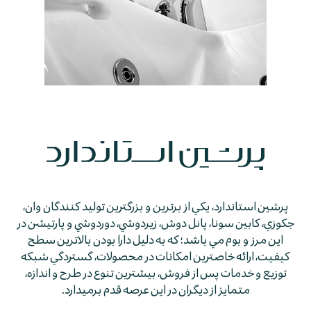
پرشين استاندارد، يكي از برترين و بزرگترين توليد كنندگان وان،
جكوزي، كابين سونا، پانل دوش، زيردوشي، دوردوشي و پارتيشن در
اين مرز و بوم مي باشد؛ كه به دليل دارا بودن بالاترين سطح
كيفيت، ارائه خاصترين امكانات در محصولات، گستردگي شبكه
توزيع و خدمات پس از فروش، بيشترين تنوع در طرح و اندازه،
متمايز از ديگران در اين عرصه قدم برمي­دارد.