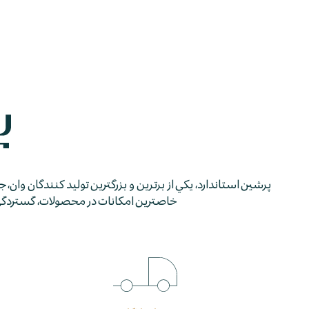
پرشين استاندارد، يكي از برترين و بزرگترين توليد كنندگان وان، 
خاصترين امكانات در محصولات، گستردگي شب