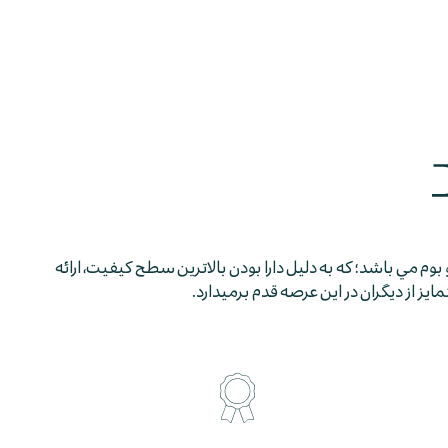
 بوم مي باشد؛ كه به دليل دارا بودن بالاترين سطح كيفيت، ارائه
 از ديگران در اين عرصه قدم برمي­دارد.