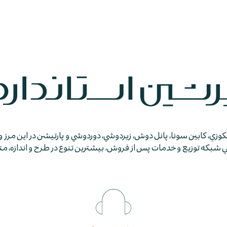
جكوزي، كابين سونا، پانل دوش، زيردوشي، دوردوشي و پارتيشن در اين مرز و
كه توزيع و خدمات پس از فروش، بيشترين تنوع در طرح و اندازه، متمايز