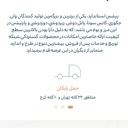
پرشين استاندارد، يكي از برترين و بزرگترين توليد كنندگان وان،
جكوزي، كابين سونا، پانل دوش، زيردوشي، دوردوشي و پارتيشن در
اين مرز و بوم مي باشد؛ كه به دليل دارا بودن بالاترين سطح
كيفيت، ارائه خاصترين امكانات در محصولات، گستردگي شبكه
توزيع و خدمات پس از فروش، بيشترين تنوع در طرح و اندازه،
متمايز از ديگران در اين عرصه قدم برمي­دارد.
ل رایگان
خدما
خدمات قبل و پس از 