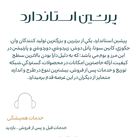
پرشين استاندارد، يكي از برترين و بزرگترين توليد كنندگان وان،
جكوزي، كابين سونا، پانل دوش، زيردوشي، دوردوشي و پارتيشن در
اين مرز و بوم مي باشد؛ كه به دليل دارا بودن بالاترين سطح
كيفيت، ارائه خاصترين امكانات در محصولات، گستردگي شبكه
توزيع و خدمات پس از فروش، بيشترين تنوع در طرح و اندازه،
متمايز از ديگران در اين عرصه قدم برمي­دارد.
خدمات همیشگی
خدمات قبل و پس از فروش ، بازدید ، نصب ، اجرا