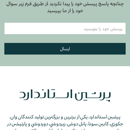
چنانچه پاسخ پرسش خود را پیدا نکردید ،از طریق فرم زیر سوال
خود را از ما بپرسید
ارسال
پرشين استاندارد، يكي از برترين و بزرگترين توليد كنندگان وان،
جكوزي، كابين سونا، پانل دوش، زيردوشي، دوردوشي و پارتيشن در