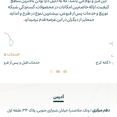
اين مرز و بوم مي باشد؛ كه به دليل دارا بودن بالاترين سطح
كيفيت، ارائه خاصترين امكانات در محصولات، گستردگي شبكه
توزيع و خدمات پس از فروش، بيشترين تنوع در طرح و اندازه،
متمايز از ديگران در اين عرصه قدم برمي­دارد.
خدمات همیشگی
خدمات قبل و پس از فروش ، بازدید ، نصب ، اجرا
آدرس
دفتر مرکزی :
ونک، ملاصدرا، خیابان شیرازی جنوبی، پلاک ۳۴، طبقه اول