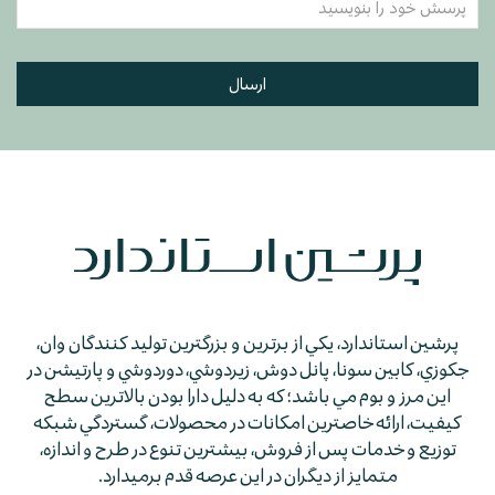
ارسال
پرشين استاندارد، يكي از برترين و بزرگترين توليد كنندگان وان،
جكوزي، كابين سونا، پانل دوش، زيردوشي، دوردوشي و پارتيشن در
اين مرز و بوم مي باشد؛ كه به دليل دارا بودن بالاترين سطح
كيفيت، ارائه خاصترين امكانات در محصولات، گستردگي شبكه
توزيع و خدمات پس از فروش، بيشترين تنوع در طرح و اندازه،
متمايز از ديگران در اين عرصه قدم برمي­دارد.