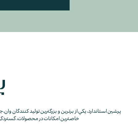
پرشين استاندارد، يكي از برترين و بزرگترين توليد كنندگان وان، 
خاصترين امكانات در محصولات، گستردگي شب