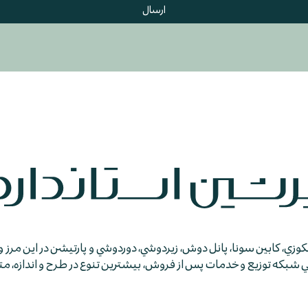
ارسال
جكوزي، كابين سونا، پانل دوش، زيردوشي، دوردوشي و پارتيشن در اين مرز و
كه توزيع و خدمات پس از فروش، بيشترين تنوع در طرح و اندازه، متمايز