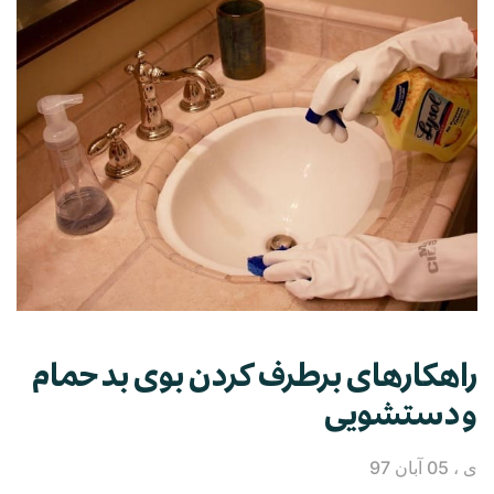
راهکارهای برطرف کردن بوی بد حمام
و دستشویی
ی ، 05 آبان 97