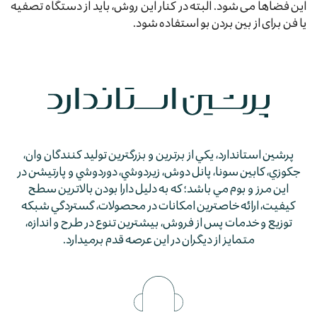
این فضاها می شود. البته در کنار این روش، باید از دستگاه تصفیه
یا فن برای از بین بردن بو استفاده شود.
پرشين استاندارد، يكي از برترين و بزرگترين توليد كنندگان وان،
جكوزي، كابين سونا، پانل دوش، زيردوشي، دوردوشي و پارتيشن در
اين مرز و بوم مي باشد؛ كه به دليل دارا بودن بالاترين سطح
كيفيت، ارائه خاصترين امكانات در محصولات، گستردگي شبكه
توزيع و خدمات پس از فروش، بيشترين تنوع در طرح و اندازه،
متمايز از ديگران در اين عرصه قدم برمي­دارد.