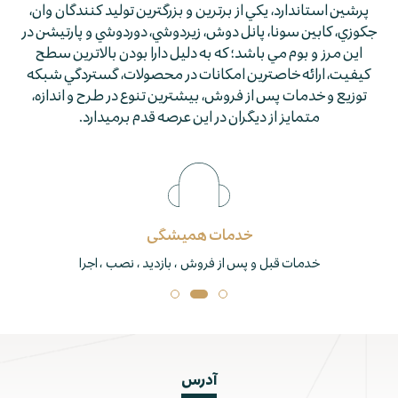
پرشين استاندارد، يكي از برترين و بزرگترين توليد كنندگان وان،
جكوزي، كابين سونا، پانل دوش، زيردوشي، دوردوشي و پارتيشن در
اين مرز و بوم مي باشد؛ كه به دليل دارا بودن بالاترين سطح
كيفيت، ارائه خاصترين امكانات در محصولات، گستردگي شبكه
توزيع و خدمات پس از فروش، بيشترين تنوع در طرح و اندازه،
متمايز از ديگران در اين عرصه قدم برمي­دارد.
خدمات همیشگی
خدمات قبل و پس از فروش ، بازدید ، نصب ، اجرا
آدرس