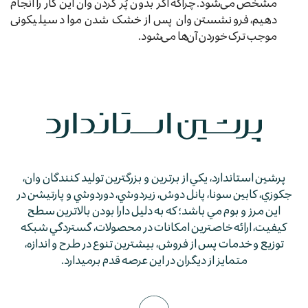
مشخص می‌شود. چراکه اگر بدون پُر کردن وان این کار را انجام
دهیم، فرونشستن وان پس از خشک شدن مواد سیلیکونی
موجب ترک خوردن آن‌ها می‌شود.
پرشين استاندارد، يكي از برترين و بزرگترين توليد كنندگان وان،
جكوزي، كابين سونا، پانل دوش، زيردوشي، دوردوشي و پارتيشن در
اين مرز و بوم مي باشد؛ كه به دليل دارا بودن بالاترين سطح
كيفيت، ارائه خاصترين امكانات در محصولات، گستردگي شبكه
توزيع و خدمات پس از فروش، بيشترين تنوع در طرح و اندازه،
متمايز از ديگران در اين عرصه قدم برمي­دارد.