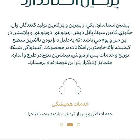
پرشين استاندارد، يكي از برترين و بزرگترين توليد كنندگان وان،
جكوزي، كابين سونا، پانل دوش، زيردوشي، دوردوشي و پارتيشن در
اين مرز و بوم مي باشد؛ كه به دليل دارا بودن بالاترين سطح
كيفيت، ارائه خاصترين امكانات در محصولات، گستردگي شبكه
توزيع و خدمات پس از فروش، بيشترين تنوع در طرح و اندازه،
متمايز از ديگران در اين عرصه قدم برمي­دارد.
خدمات همیشگی
خدمات قبل و پس از فروش ، بازدید ، نصب ، اجرا