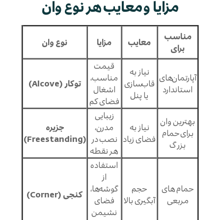
مزایا و معایب هر نوع وان
مناسب
معایب
مزایا
نوع وان
برای
قیمت
نیاز به
آپارتمان‌های
مناسب،
قاب‌سازی
توکار (Alcove)
استاندارد
اشغال
یا پنل
فضای کم
زیبایی
بهترین وان
نیاز به
مدرن،
جزیره
برای حمام
فضای زیاد
نصب در
(Freestanding)
بزرگ
هر نقطه
استفاده
از
حمام های
حجم
گوشه‌ها،
کنجی (Corner)
مربعی
آبگیری بالا
فضای
نشیمن