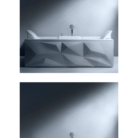
وان دایموند ۱۶۰
وان دایموند ۱۷۰