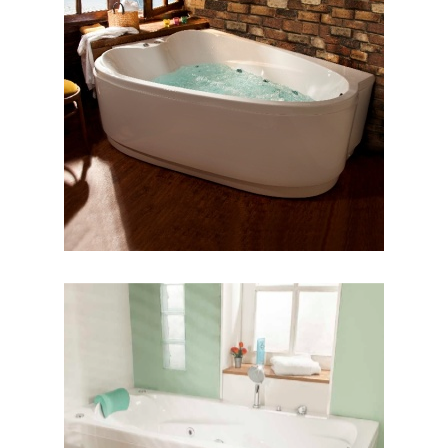
وان والریا
وان ورونا