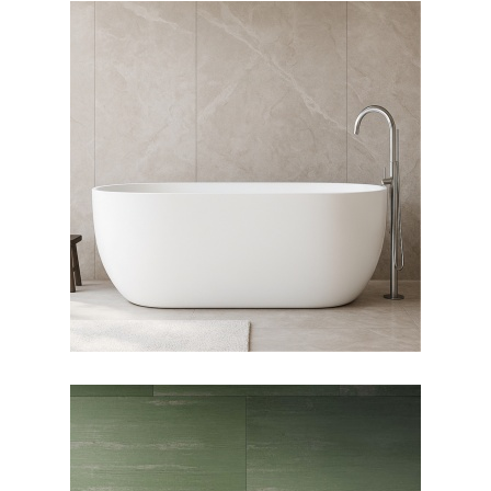
وان فری استندینگ لونا