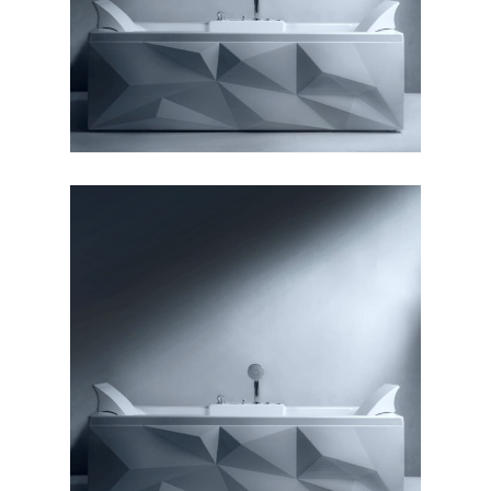
وان دایموند ۱۸۰