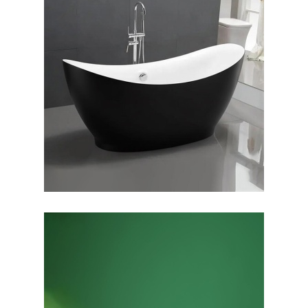
وان فری استندینگ سولانا
بیرون مشکی