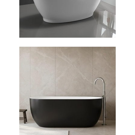
وان فری استندینگ لونا بیرون
مشکی