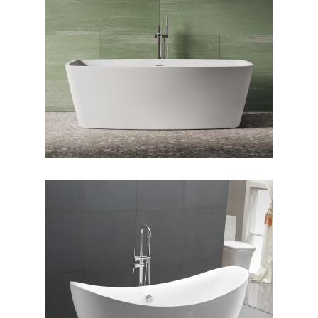
وان فری استندینگ بیانکا
وان فری استندینگ سولانا