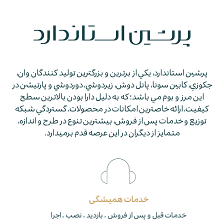
پرشين استاندارد، يكي از برترين و بزرگترين توليد كنندگان وان،
جكوزي، كابين سونا، پانل دوش، زيردوشي، دوردوشي و پارتيشن در
اين مرز و بوم مي باشد؛ كه به دليل دارا بودن بالاترين سطح
كيفيت، ارائه خاصترين امكانات در محصولات، گستردگي شبكه
توزيع و خدمات پس از فروش، بيشترين تنوع در طرح و اندازه،
متمايز از ديگران در اين عرصه قدم برمي­دارد.
برند برتر
تنها دارنده نشان استاندارد جکوزی و دوردوشی در ایران