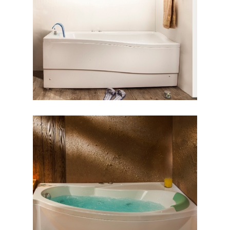
وان لیندا
وان مارینا