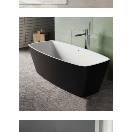
وان فری استندینگ بیانکا
بیرون مشکی