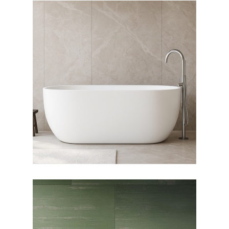
وان فری استندینگ لونا