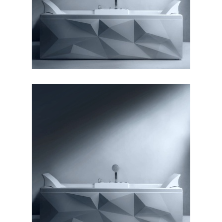
وان دایموند ۱۸۰