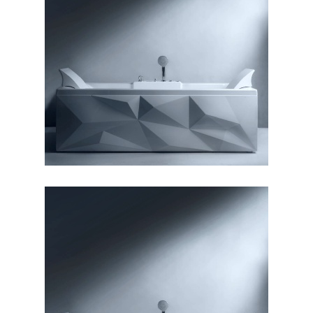
وان دایموند ۱۶۰
وان دایموند ۱۷۰