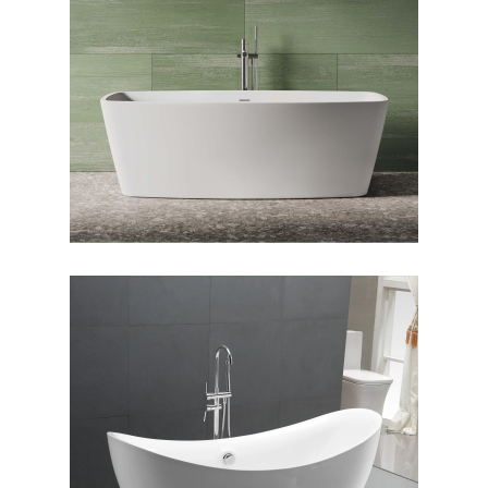
وان فری استندینگ بیانکا
وان فری استندینگ سولانا