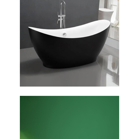
وان فری استندینگ سولانا
بیرون مشکی