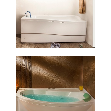
وان لیندا
وان مارینا