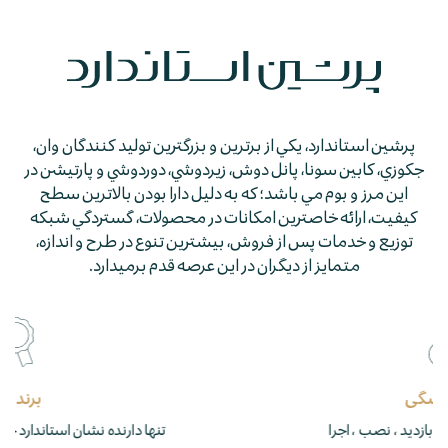
پرشين استاندارد، يكي از برترين و بزرگترين توليد كنندگان وان،
جكوزي، كابين سونا، پانل دوش، زيردوشي، دوردوشي و پارتيشن در
اين مرز و بوم مي باشد؛ كه به دليل دارا بودن بالاترين سطح
كيفيت، ارائه خاصترين امكانات در محصولات، گستردگي شبكه
توزيع و خدمات پس از فروش، بيشترين تنوع در طرح و اندازه،
متمايز از ديگران در اين عرصه قدم برمي­دارد.
برند برتر
تنها دارنده نشان استاندارد جکوزی و دوردوشی در ایران