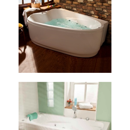
وان والریا
وان ورونا