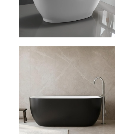
وان فری استندینگ لونا بیرون
مشکی