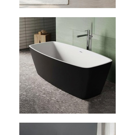
وان فری استندینگ بیانکا
بیرون مشکی