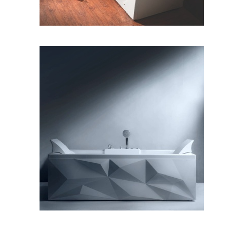
وان دایموند ۱۷۰