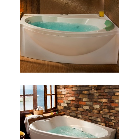
وان مارینا
وان والریا