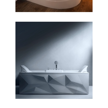
وان دایموند ۱۶۰