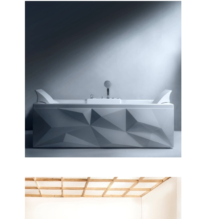
وان دایموند ۱۸۰