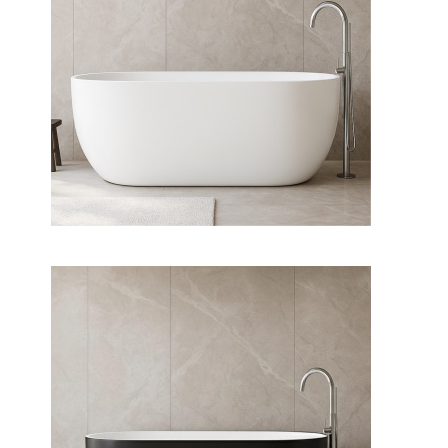
وان فری استندینگ لونا
وان فری استندینگ لونا بیرون
مشکی