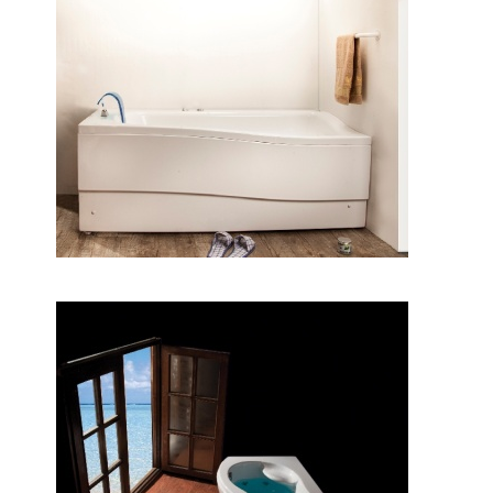
وان لیندا
وان هلنا