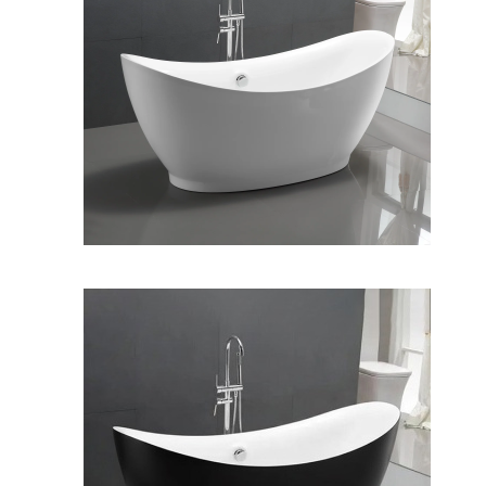
وان فری استندینگ سولانا
وان فری استندینگ سولانا
بیرون مشکی