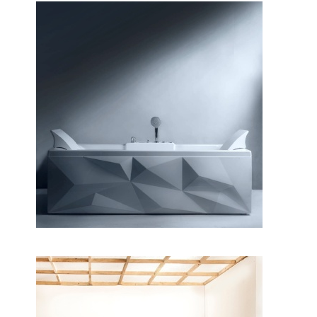
وان دایموند ۱۸۰