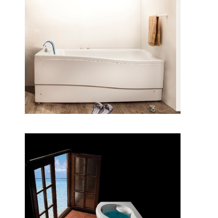
وان لیندا
وان هلنا