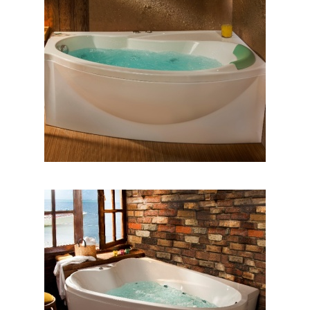
وان مارینا
وان والریا