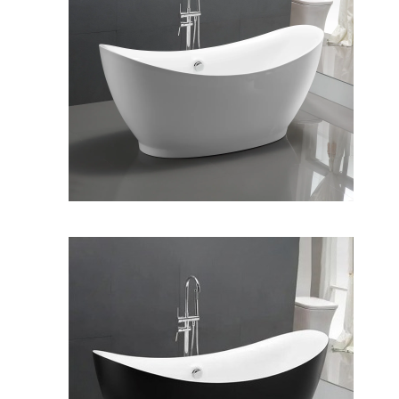
وان فری استندینگ سولانا
وان فری استندینگ سولانا
بیرون مشکی