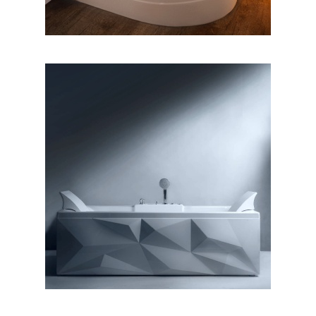
وان دایموند ۱۶۰