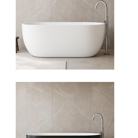
وان فری استندینگ لونا
وان فری استندینگ لونا بیرون
مشکی