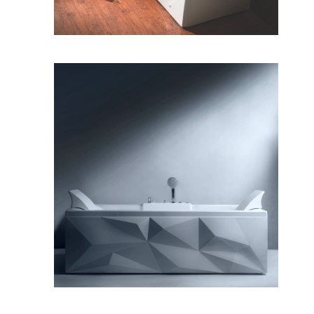
وان دایموند ۱۷۰