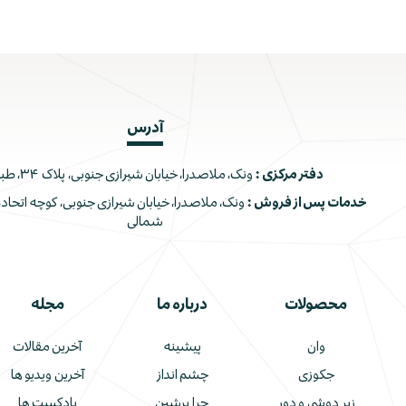
آدرس
دفتر مرکزی :
ونک، ملاصدرا، خیابان شیرازی جنوبی، پلاک ۳۴، طبقه اول
خدمات پس از فروش :
شمالی
محصولات
درباره ما
مجله
وان
پیشینه
آخرین مقالات
جکوزی
چشم انداز
آخرین ویدیو ها
زیر دوشی و دور
چرا پرشین
پادکست ها