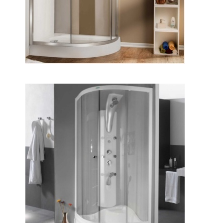
جسیکا