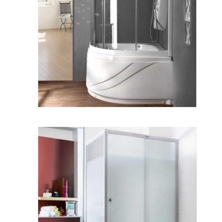
لاریسا
سرتینا