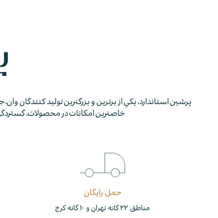
پرشين استاندارد، يكي از برترين و بزرگترين توليد كنندگان وان، 
خاصترين امكانات در محصولات، گستردگي شب
حمل رایگان
مناطق ۲۲ گانه تهران و ۱۰ گانه کرج