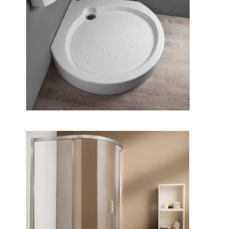
نیلا
کارینا