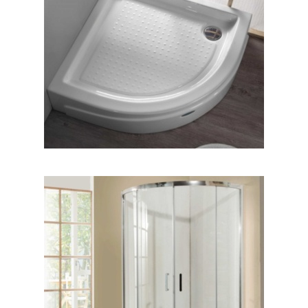
ملیسا
کاترینا