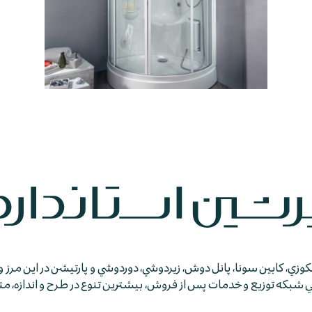
جكوزي، كابين سونا، پانل دوش، زيردوشي، دوردوشي و پارتيشن در اين مرز و
كه توزيع و خدمات پس از فروش، بيشترين تنوع در طرح و اندازه، متمايز