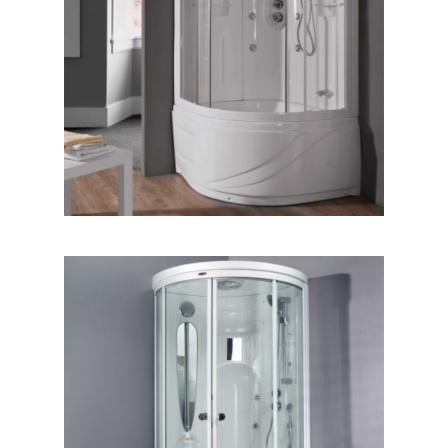
کابین سونا سوفیا
کابین دوش آروتین