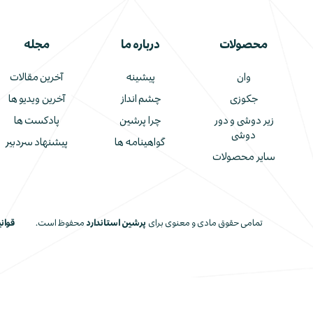
محصولات
درباره ما
مجله
وان
پیشینه
آخرین مقالات
جکوزی
چشم انداز
آخرین ویدیو ها
زیر دوشی و دور
چرا پرشین
پادکست ها
دوشی
گواهینامه ها
پیشنهاد سردبیر
سایر محصولات
تمامی حقوق مادی و معنوی برای
پرشین استاندارد
محفوظ است.
قوان