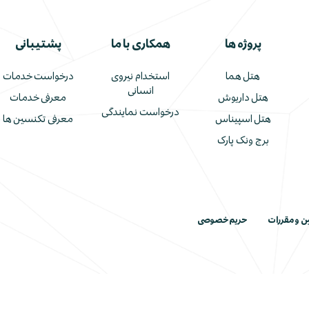
پروژه ها
همکاری با ما
پشتیبانی
هتل هما
استخدام نیروی
درخواست خدمات
انسانی
هتل داریوش
معرفی خدمات
درخواست نمایندگی
هتل اسپیناس
معرفی تکنسین ها
برج ونک پارک
ین و مقررات
حریم خصوصی