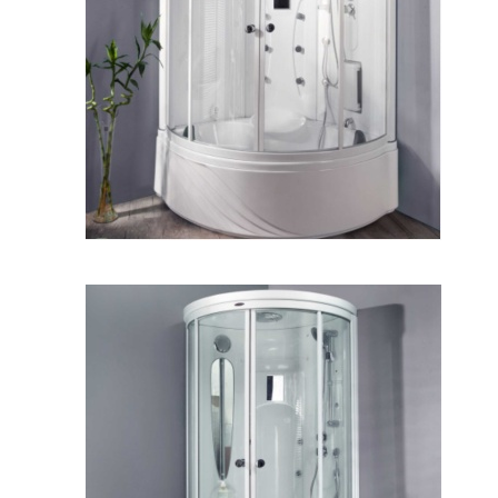
کابین دوش و سونا ربکا
کابین سونا آروتین