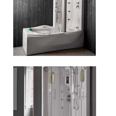
نیم کابین هلنا
کابین دوش دایانا