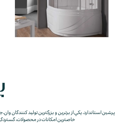
پرشين استاندارد، يكي از برترين و بزرگترين توليد كنندگان وان، 
خاصترين امكانات در محصولات، گستردگي شب