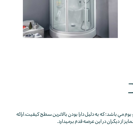
 بوم مي باشد؛ كه به دليل دارا بودن بالاترين سطح كيفيت، ارائه
 از ديگران در اين عرصه قدم برمي­دارد.