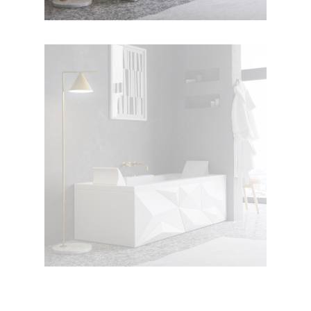
جکوزی دایموند ۱۸۰