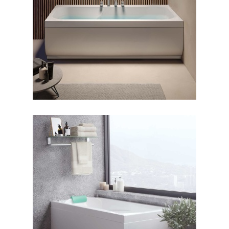
جکوزی سابرینا
جکوزی ورونا