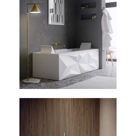
جکوزی دایموند ۱۶۰