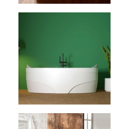
جکوزی پارمیس