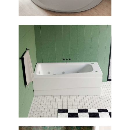
جکوزی لیندا