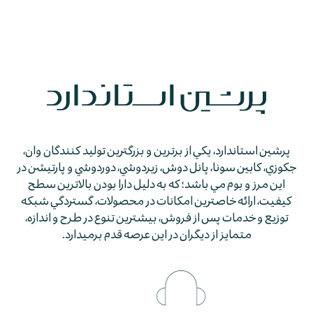
پرشين استاندارد، يكي از برترين و بزرگترين توليد كنندگان وان،
جكوزي، كابين سونا، پانل دوش، زيردوشي، دوردوشي و پارتيشن در
اين مرز و بوم مي باشد؛ كه به دليل دارا بودن بالاترين سطح
كيفيت، ارائه خاصترين امكانات در محصولات، گستردگي شبكه
توزيع و خدمات پس از فروش، بيشترين تنوع در طرح و اندازه،
متمايز از ديگران در اين عرصه قدم برمي­دارد.