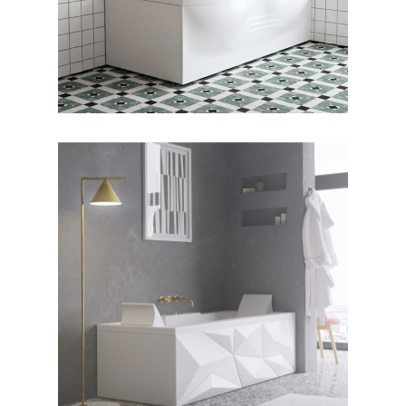
جکوزی دایموند ۱۷۰