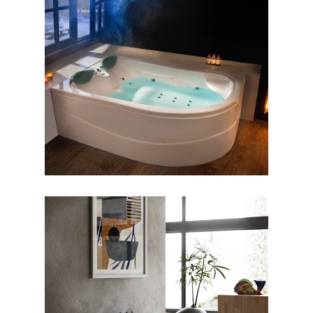
جکوزی آفرودیت
جکوزی رونیا