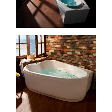
جکوزی والریا