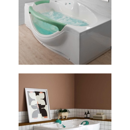
جکوزی کیانا
جکوزی البا ۱۷۰