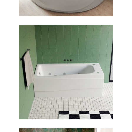
جکوزی لیندا