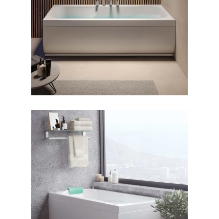
جکوزی سابرینا
جکوزی ورونا