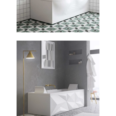
جکوزی دایموند ۱۷۰