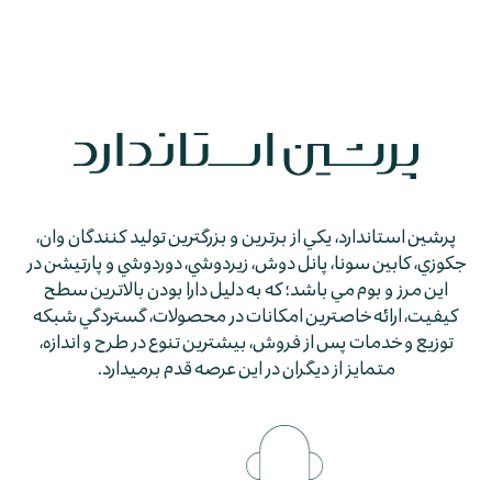
پرشين استاندارد، يكي از برترين و بزرگترين توليد كنندگان وان،
جكوزي، كابين سونا، پانل دوش، زيردوشي، دوردوشي و پارتيشن در
اين مرز و بوم مي باشد؛ كه به دليل دارا بودن بالاترين سطح
كيفيت، ارائه خاصترين امكانات در محصولات، گستردگي شبكه
توزيع و خدمات پس از فروش، بيشترين تنوع در طرح و اندازه،
متمايز از ديگران در اين عرصه قدم برمي­دارد.