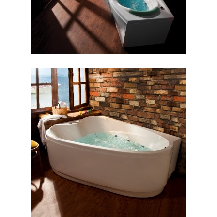
جکوزی والریا