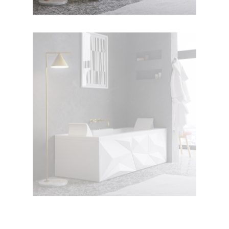
جکوزی دایموند ۱۸۰