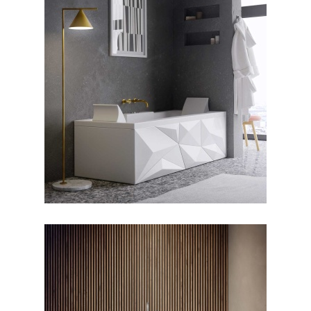
جکوزی دایموند ۱۶۰