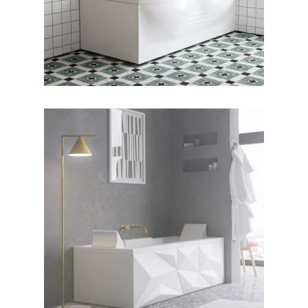
جکوزی دایموند ۱۷۰