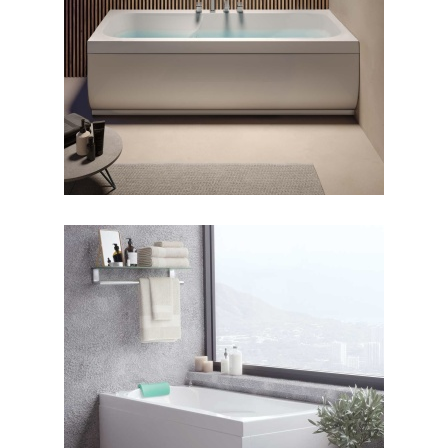
جکوزی سابرینا
جکوزی ورونا