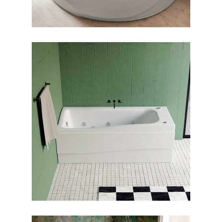
جکوزی لیندا