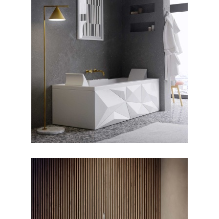
جکوزی دایموند ۱۶۰