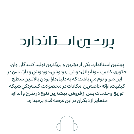
پرشين استاندارد، يكي از برترين و بزرگترين توليد كنندگان وان،
جكوزي، كابين سونا، پانل دوش، زيردوشي، دوردوشي و پارتيشن در
اين مرز و بوم مي باشد؛ كه به دليل دارا بودن بالاترين سطح
كيفيت، ارائه خاصترين امكانات در محصولات، گستردگي شبكه
توزيع و خدمات پس از فروش، بيشترين تنوع در طرح و اندازه،
متمايز از ديگران در اين عرصه قدم برمي­دارد.