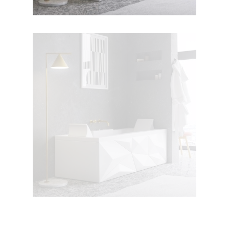
جکوزی دایموند ۱۸۰