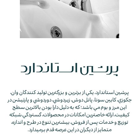
پرشين استاندارد، يكي از برترين و بزرگترين توليد كنندگان وان،
جكوزي، كابين سونا، پانل دوش، زيردوشي، دوردوشي و پارتيشن در
اين مرز و بوم مي باشد؛ كه به دليل دارا بودن بالاترين سطح
كيفيت، ارائه خاصترين امكانات در محصولات، گستردگي شبكه
توزيع و خدمات پس از فروش، بيشترين تنوع در طرح و اندازه،
متمايز از ديگران در اين عرصه قدم برمي­دارد.