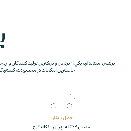
پرشين استاندارد، يكي از برترين و بزرگترين توليد كنندگان وان، 
خاصترين امكانات در محصولات، گستردگي شب
حمل رایگان
مناطق ۲۲ گانه تهران و ۱۰ گانه کرج