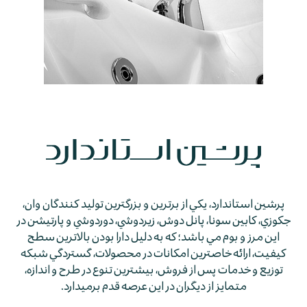
پرشين استاندارد، يكي از برترين و بزرگترين توليد كنندگان وان،
جكوزي، كابين سونا، پانل دوش، زيردوشي، دوردوشي و پارتيشن در
اين مرز و بوم مي باشد؛ كه به دليل دارا بودن بالاترين سطح
كيفيت، ارائه خاصترين امكانات در محصولات، گستردگي شبكه
توزيع و خدمات پس از فروش، بيشترين تنوع در طرح و اندازه،
متمايز از ديگران در اين عرصه قدم برمي­دارد.