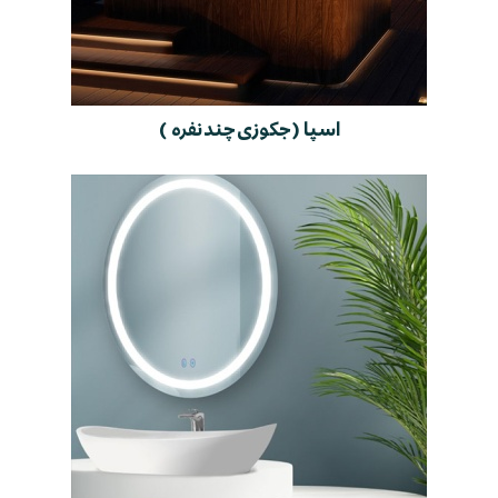
اسپا ( جکوزی چند نفره )