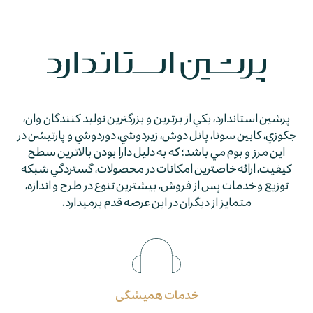
پرشين استاندارد، يكي از برترين و بزرگترين توليد كنندگان وان،
جكوزي، كابين سونا، پانل دوش، زيردوشي، دوردوشي و پارتيشن در
اين مرز و بوم مي باشد؛ كه به دليل دارا بودن بالاترين سطح
كيفيت، ارائه خاصترين امكانات در محصولات، گستردگي شبكه
توزيع و خدمات پس از فروش، بيشترين تنوع در طرح و اندازه،
متمايز از ديگران در اين عرصه قدم برمي­دارد.
خدمات همیشگی